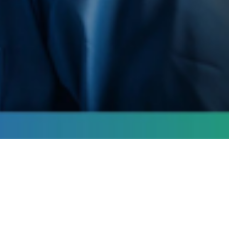
Agende serviços
com quem entende
do assunto.
APPSERVIÇO — RÁPIDO, FÁCIL E SEGURO