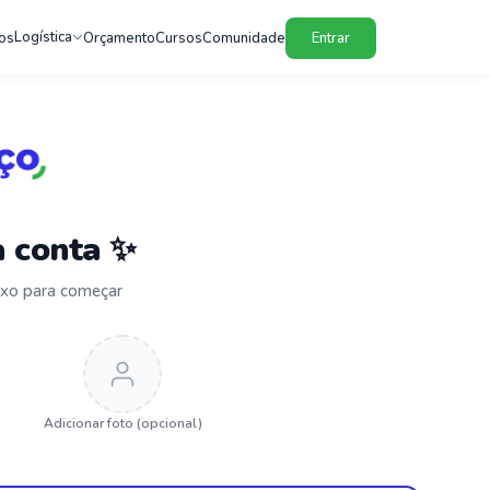
Logística
os
Orçamento
Cursos
Comunidade
Entrar
a conta ✨
ixo para começar
Adicionar foto (opcional)