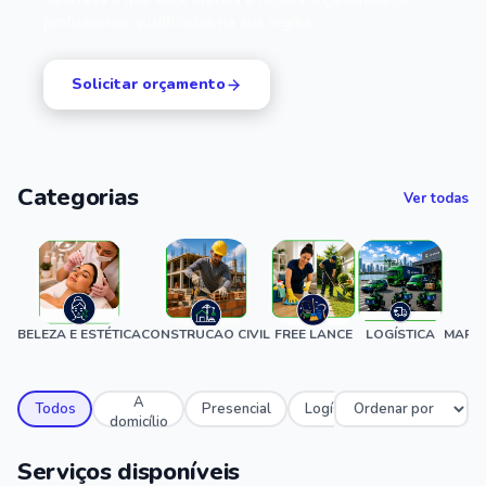
profissionais qualificados na sua região.
Solicitar orçamento
Categorias
Ver todas
BELEZA E ESTÉTICA
CONSTRUCAO CIVIL
FREE LANCE
LOGÍSTICA
MARID
A
Todos
Presencial
Logístico
domicílio
Serviços disponíveis