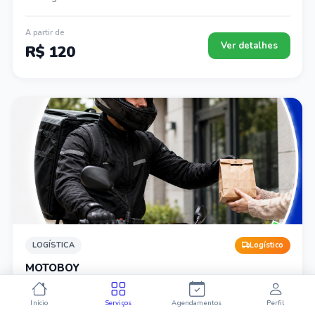
A partir de
Ver detalhes
R$ 120
LOGÍSTICA
Logístico
MOTOBOY
Motoboy para coletas e entregas.
Início
Serviços
Agendamentos
Perfil