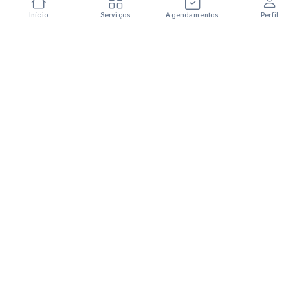
Início
Serviços
Agendamentos
Perfil
Conectamos você aos melhores profissionais da
sua região. Contrate com segurança e praticidade.
Para Você
Como Funciona
Categorias
Baixar App
Empresa