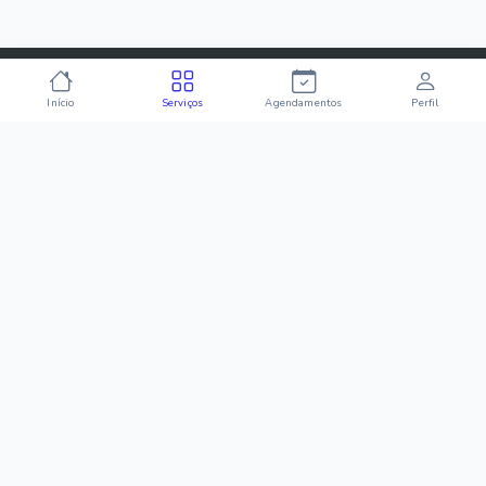
Início
Serviços
Agendamentos
Perfil
Conectamos você aos melhores profissionais da sua
região. Contrate com segurança e praticidade.
Para Você
Como Funciona
Categorias
Baixar App