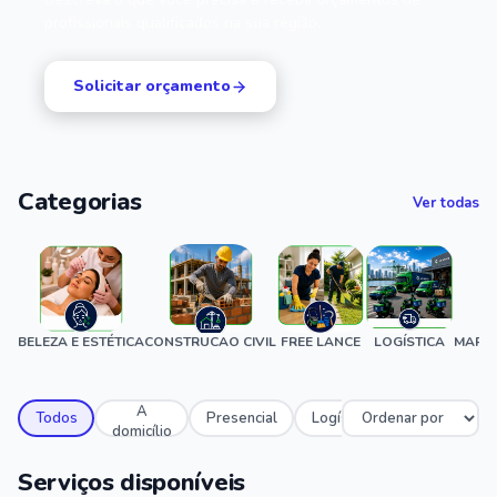
profissionais qualificados na sua região.
Solicitar orçamento
Categorias
Ver todas
BELEZA E ESTÉTICA
CONSTRUCAO CIVIL
FREE LANCE
LOGÍSTICA
MARID
A
Todos
Presencial
Logístico
domicílio
Serviços disponíveis