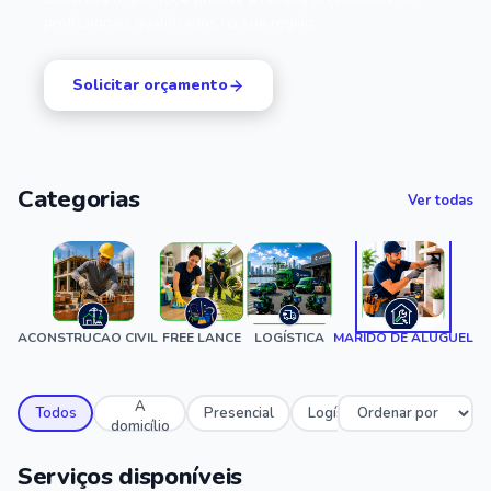
profissionais qualificados na sua região.
Solicitar orçamento
Categorias
Ver todas
TICA
CONSTRUCAO CIVIL
FREE LANCE
LOGÍSTICA
MARIDO DE ALUGUEL
A
Todos
Presencial
Logístico
domicílio
Serviços disponíveis