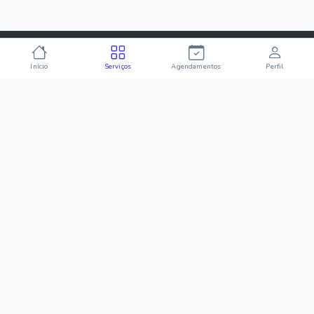
Início
Serviços
Agendamentos
Perfil
Conectamos você aos melhores profissionais da sua
região. Contrate com segurança e praticidade.
Para Você
Como Funciona
Categorias
Baixar App