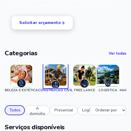
profissionais qualificados na sua região.
Solicitar orçamento
Categorias
Ver todas
BELEZA E ESTÉTICA
CONSTRUCAO CIVIL
FREE LANCE
LOGÍSTICA
MARID
A
Todos
Presencial
Logístico
domicílio
Serviços disponíveis