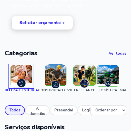
profissionais qualificados na sua região.
Solicitar orçamento
Categorias
Ver todas
BELEZA E ESTÉTICA
CONSTRUCAO CIVIL
FREE LANCE
LOGÍSTICA
MARID
A
Todos
Presencial
Logístico
domicílio
Serviços disponíveis